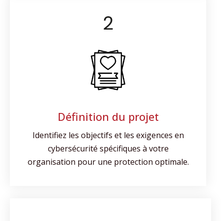
during your
visit. If you
refuse
these
cookies,
some
functionality
will
disappear
from the
Définition du projet
website.
Identifiez les objectifs et les exigences en
cybersécurité spécifiques à votre
Marketing
organisation pour une protection optimale.
En partageant
vos intérêts,
vos augmentez
les chances de
recevoir des
publicités