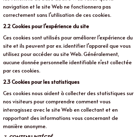
during your
navigation et le site Web ne fonctionnera pas
visit. If you
correctement sans l’utilisation de ces cookies.
refuse
these
2.2 Cookies pour l’expérience du site
cookies,
Ces cookies sont utilisés pour améliorer l’expérience du
some
site et ils peuvent par ex. identifier l’appareil que vous
functionality
will
utilisez pour accéder au site Web. Généralement,
disappear
aucune donnée personnelle identifiable n’est collectée
from the
par ces cookies.
website.
2.3 Cookies pour les statistiques
Ces cookies nous aident à collecter des statistiques sur
Marketing
En partageant
nos visiteurs pour comprendre comment vous
vos intérêts,
interagissez avec le site Web en collectant et en
vos augmentez
rapportant des informations vous concernant de
les chances de
manière anonyme.
recevoir des
publicités