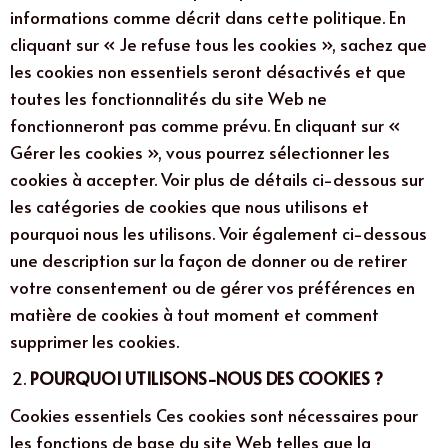
informations comme décrit dans cette politique. En
Statistiques
In order for
cliquant sur « Je refuse tous les cookies », sachez que
us to
les cookies non essentiels seront désactivés et que
improve the
toutes les fonctionnalités du site Web ne
website's
fonctionneront pas comme prévu. En cliquant sur «
functionality
Gérer les cookies », vous pourrez sélectionner les
and
structure,
cookies à accepter. Voir plus de détails ci-dessous sur
based on
les catégories de cookies que nous utilisons et
how the
pourquoi nous les utilisons. Voir également ci-dessous
website is
une description sur la façon de donner ou de retirer
used.
votre consentement ou de gérer vos préférences en
matière de cookies à tout moment et comment
Experience
supprimer les cookies.
In order for
our website
POURQUOI UTILISONS-NOUS DES COOKIES ?
to perform
Cookies essentiels Ces cookies sont nécessaires pour
as well as
les fonctions de base du site Web telles que la
possible